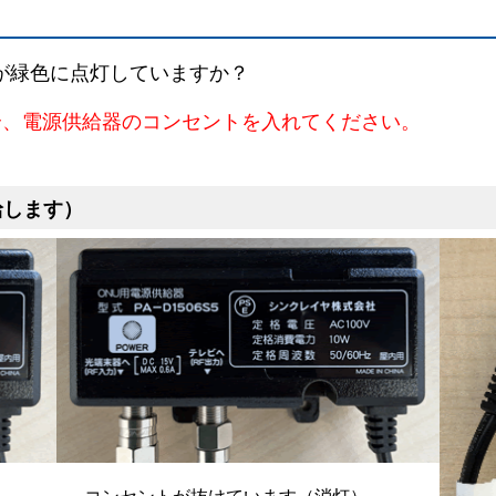
プが緑色に点灯していますか？
合、
電
源供給器のコンセントを入れてください。
給します）
コンセントが抜けています（消灯）