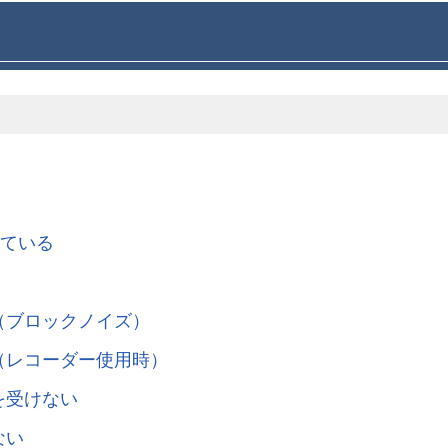
れている
（ブロックノイズ）
（レコーダー使用時）
を受けない
ない