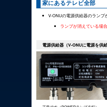
家にあるテレビ全部
V-ONUの電源供給器のラン
ランプが消えている場
電源供給器（V-ONUに電源を供
正常です（POWERランプ点灯）