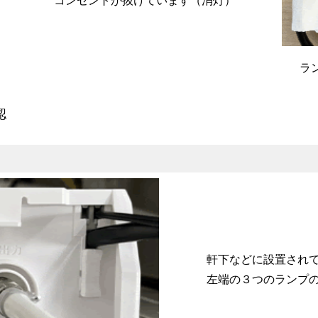
ラ
認
軒下などに設置され
左端の３つのランプ