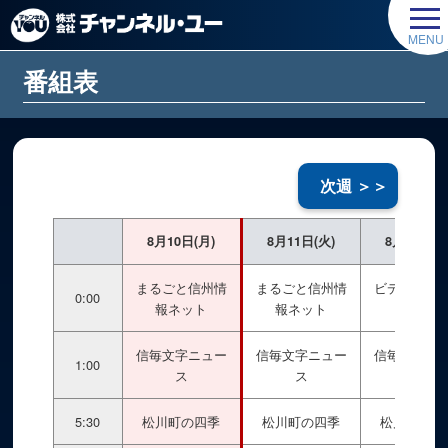
番組表
次週 ＞＞
8月10日(月)
8月11日(火)
8月12日(水
まるごと信州情
まるごと信州情
ビデオライ
0:00
報ネット
報ネット
リー
信毎文字ニュー
信毎文字ニュー
信毎文字ニ
1:00
ス
ス
ス
5:30
松川町の四季
松川町の四季
松川町の四