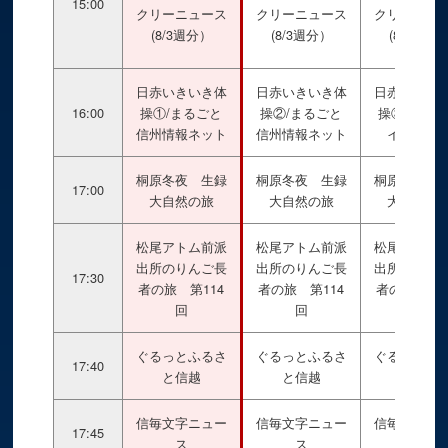
15:00
クリーニュース
クリーニュース
クリーニュ
(8/3週分）
(8/3週分）
(8/3週分
日赤いきいき体
日赤いきいき体
日赤いきい
16:00
操①/まるごと
操②/まるごと
操③/ビデ
信州情報ネット
信州情報ネット
イブラリ
桐原冬夜 生録
桐原冬夜 生録
桐原冬夜 
17:00
大自然の旅
大自然の旅
大自然の
松尾アトム前派
松尾アトム前派
松尾アトム
出所のりんご長
出所のりんご長
出所のりん
17:30
者の旅 第114
者の旅 第114
者の旅 第1
回
回
回
ぐるっとふるさ
ぐるっとふるさ
ぐるっとふ
17:40
と信越
と信越
と信越
信毎文字ニュー
信毎文字ニュー
信毎文字ニ
17:45
ス
ス
ス