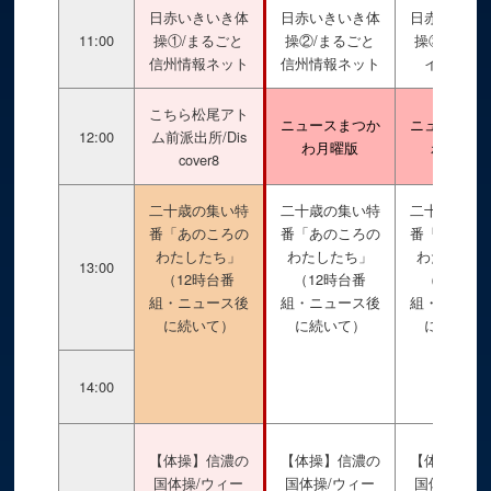
日赤いきいき体
日赤いきいき体
日赤いきい
11:00
操①/まるごと
操②/まるごと
操③/ビデ
信州情報ネット
信州情報ネット
イブラリ
こちら松尾アト
ニュースまつか
ニュースま
12:00
ム前派出所/Dis
わ月曜版
わ月曜版
cover8
二十歳の集い特
二十歳の集い特
二十歳の集
番「あのころの
番「あのころの
番「あのこ
わたしたち」
わたしたち」
わたしたち
13:00
（12時台番
（12時台番
（12時台
組・ニュース後
組・ニュース後
組・ニュー
に続いて）
に続いて）
に続いて
14:00
【体操】信濃の
【体操】信濃の
【体操】信
国体操/ウィー
国体操/ウィー
国体操/ウ